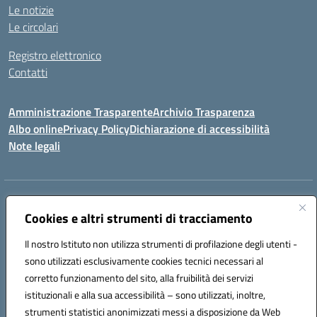
Le notizie
Le circolari
Registro elettronico
Contatti
Amministrazione Trasparente
Archivio Trasparenza
Albo online
Privacy Policy
Dichiarazione di accessibilità
Note legali
Indirizzo:
Via Olimpia, 14 88068 SOVERATO (CZ)
Centralino:
Cookies e altri strumenti di tracciamento
096721161
Email:
czic869004@istruzione.it
Posta elettronica certificata (PEC):
czic869004@pec.istruzione.it
Il nostro Istituto non utilizza strumenti di profilazione degli utenti -
Codice fiscale: 84000710792
sono utilizzati esclusivamente cookies tecnici necessari al
Codice meccanografico:
CZIC869004
corretto funzionamento del sito, alla fruibilità dei servizi
Codice unico di fatturazione (CUF): UFKGA0
istituzionali e alla sua accessibilità – sono utilizzati, inoltre,
strumenti statistici anonimizzati messi a disposizione da Web