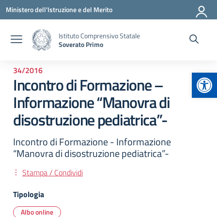
Vai ai contenuti
Vai al menu di navigazione
Vai al footer
Ministero dell'Istruzione e del Merito
Istituto Comprensivo Statale
Soverato Primo
34/2016
Apr
Incontro di Formazione –
Informazione “Manovra di
disostruzione pediatrica”-
Incontro di Formazione - Informazione
“Manovra di disostruzione pediatrica”-
Stampa / Condividi
Tipologia
Albo online