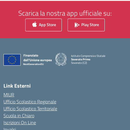
Scarica la nostra app ufficiale su:
App Store
Play Store
Istituto Comprensivo Statale
Soverato Primo
Soverato (CZ)
— Visita la pagina iniziale della scuola
Link Esterni
MIUR
Ufficio Scolastico Regionale
Ufficio Scolastico Territoriale
Scuola in Chiaro
Iscrizioni On Line
Invalsi