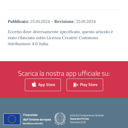
Pubblicato:
25.01.2024
-
Revisione:
25.01.2024
Eccetto dove diversamente specificato, questo articolo è
stato rilasciato sotto Licenza Creative Commons
Attribuzione 4.0 Italia.
Scarica la nostra app ufficiale su:
App Store
Play Store
Istituto Comprensivo Statale
Soverato Primo
Soverato (CZ)
— Visita la pagina iniziale della scuola