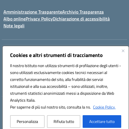
Amministrazione Trasparente
Archivio Trasparenza
Albo online
Privacy Policy
Dichiarazione di accessibilità
Note legali
Indirizzo:
Via Olimpia, 14 88068 SOVERATO (CZ)
Centralino:
Cookies e altri strumenti di tracciamento
096721161
Email:
czic869004@istruzione.it
Posta elettronica certificata (PEC):
czic869004@pec.istruzione.it
Il nostro Istituto non utilizza strumenti di profilazione degli utenti -
Codice fiscale: 84000710792
sono utilizzati esclusivamente cookies tecnici necessari al
Codice meccanografico:
CZIC869004
corretto funzionamento del sito, alla fruibilità dei servizi
Codice unico di fatturazione (CUF): UFKGA0
istituzionali e alla sua accessibilità – sono utilizzati, inoltre,
strumenti statistici anonimizzati messi a disposizione da Web
Analytics Italia.
Hosting & Powered by 3D Solution S.r.l.
Per saperne di più sul nostro sito, consulta la ns.
Cookie Policy.
Concept & Design by Designers Italia
Personalizza
Rifiuta tutto
Accettare tutto