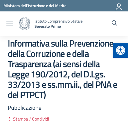
Vai ai contenuti
Vai al menu di navigazione
Vai al footer
Ministero dell'Istruzione e del Merito
Istituto Comprensivo Statale
Soverato Primo
Informativa sulla Prevenzione
Apr
della Corruzione e della
Trasparenza (ai sensi della
Legge 190/2012, del D.Lgs.
33/2013 e ss.mm.ii., del PNA e
del PTPCT)
Pubblicazione
Stampa / Condividi