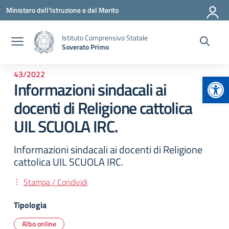
Vai ai contenuti
Vai al menu di navigazione
Vai al footer
Ministero dell'Istruzione e del Merito
Istituto Comprensivo Statale
Soverato Primo
43/2022
Apr
Informazioni sindacali ai
docenti di Religione cattolica
UIL SCUOLA IRC.
Informazioni sindacali ai docenti di Religione
cattolica UIL SCUOLA IRC.
Stampa / Condividi
Tipologia
Albo online