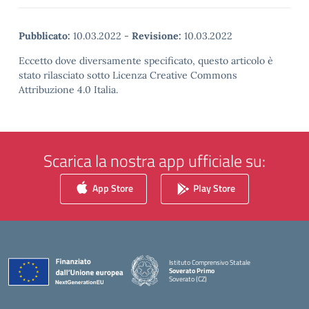
Pubblicato:
10.03.2022
-
Revisione:
10.03.2022
Eccetto dove diversamente specificato, questo articolo è
stato rilasciato sotto Licenza Creative Commons
Attribuzione 4.0 Italia.
Scarica la nostra app ufficiale su:
App Store
Play Store
Istituto Comprensivo Statale
Soverato Primo
Soverato (CZ)
— Visita la pagina iniziale della scuola