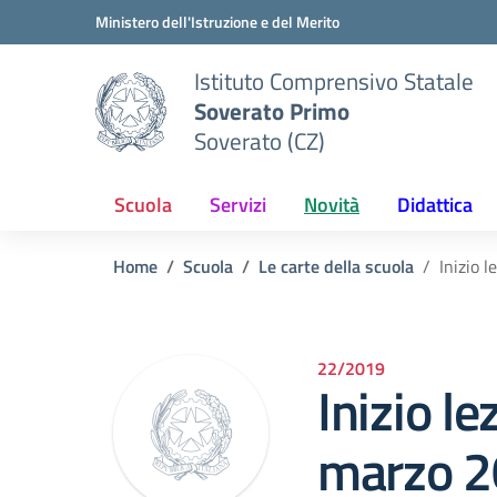
Vai ai contenuti
Vai al menu di navigazione
Vai al footer
Ministero dell'Istruzione e del Merito
Istituto Comprensivo Statale
Soverato Primo
Soverato (CZ)
Scuola
Servizi
Novità
Didattica
Home
Scuola
Le carte della scuola
Inizio 
22/2019
Inizio le
marzo 2