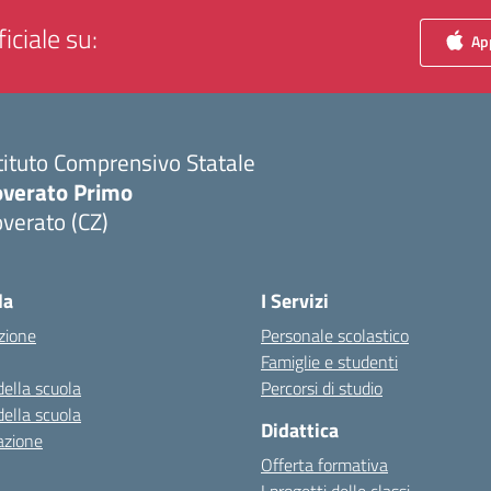
iciale su:
App
tituto Comprensivo Statale
overato Primo
verato (CZ)
Visita la pagina iniziale della scuola
la
I Servizi
zione
Personale scolastico
Famiglie e studenti
della scuola
Percorsi di studio
della scuola
Didattica
azione
Offerta formativa