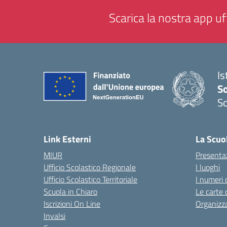
Scarica la nostra app uff
Is
S
So
— 
Link Esterni
La Scuo
MIUR
Presenta
Ufficio Scolastico Regionale
I luoghi
Ufficio Scolastico Territoriale
I numeri 
Scuola in Chiaro
Le carte 
Iscrizioni On Line
Organizz
Invalsi