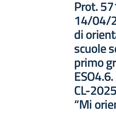
Prot. 57
14/04/2
di orien
scuole s
primo gr
ESO4.6.
CL-2025
“Mi orie