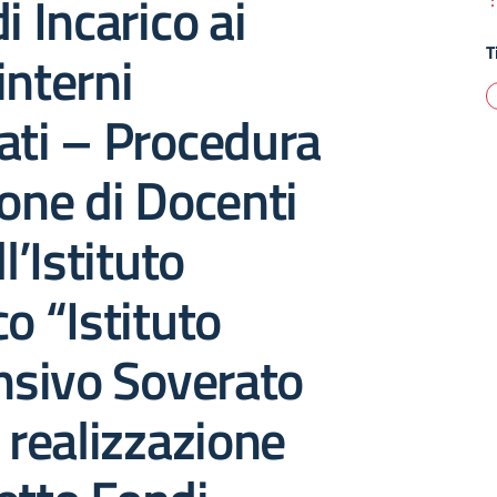
i Incarico ai
T
interni
ati – Procedura
ione di Docenti
ll’Istituto
co “Istituto
sivo Soverato
a realizzazione