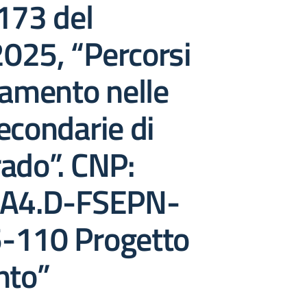
173 del
025, “Percorsi
tamento nelle
econdarie di
ado”. CNP:
 A4.D-FSEPN-
-110 Progetto
nto”