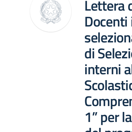
Lettera d
Docenti 
selezion
di Selez
interni a
Scolasti
Compren
1” per l