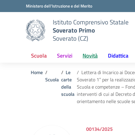
Vai ai contenuti
Vai al menu di navigazione
Vai al footer
Ministero dell'Istruzione e del Merito
Istituto Comprensivo Statale
Soverato Primo
Soverato (CZ)
Scuola
Servizi
Novità
Didattica
Home
Le
Lettera di Incarico ai Doce
Scuola
carte
Soverato 1” per la realizza
della
Scuola e competenze – Fondo
scuola
interventi di cui al Decreto
orientamento nelle scuole s
00134/2025