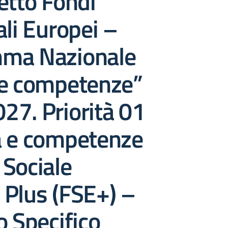
etto Fondi
ali Europei –
ma Nazionale
 e competenze”
27. Priorità 01
a e competenze
Sociale
 Plus (FSE+) –
o Specifico