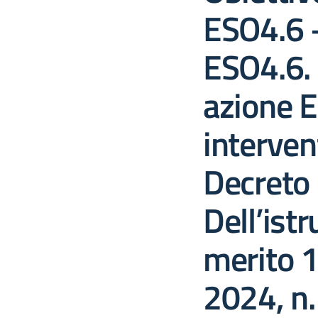
ESO4.6 
ESO4.6.
azione 
intervent
Decreto 
Dell’istr
merito 
2024, n.