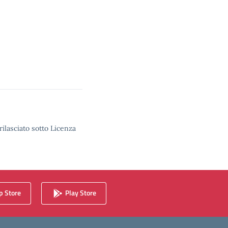
rilasciato sotto Licenza
 Store
Play Store