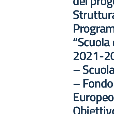
del prog
Struttur
Program
“Scuola
2021-20
– Scuol
– Fondo 
Europeo
Obiettiv