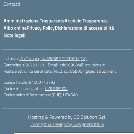
Contatti
Amministrazione Trasparente
Archivio Trasparenza
Albo online
Privacy Policy
Dichiarazione di accessibilità
Note legali
Indirizzo:
Via Olimpia, 14 88068 SOVERATO (CZ)
Centralino:
096721161
Email:
czic869004@istruzione.it
Posta elettronica certificata (PEC):
czic869004@pec.istruzione.it
Codice fiscale: 84000710792
Codice meccanografico:
CZIC869004
Codice unico di fatturazione (CUF): UFKGA0
Hosting & Powered by 3D Solution S.r.l.
Concept & Design by Designers Italia