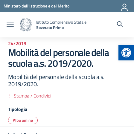
Vai ai contenuti
Vai al menu di navigazione
Vai al footer
Ministero dell'Istruzione e del Merito
Istituto Comprensivo Statale
Soverato Primo
24/2019
Apr
Mobilità del personale della
scuola a.s. 2019/2020.
Mobilità del personale della scuola a.s.
2019/2020.
Stampa / Condividi
Tipologia
Albo online