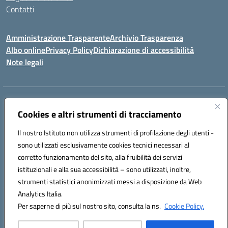
Contatti
Amministrazione Trasparente
Archivio Trasparenza
Albo online
Privacy Policy
Dichiarazione di accessibilità
Note legali
Indirizzo:
Via Olimpia, 14 88068 SOVERATO (CZ)
Centralino:
Cookies e altri strumenti di tracciamento
096721161
Email:
czic869004@istruzione.it
Posta elettronica certificata (PEC):
czic869004@pec.istruzione.it
Il nostro Istituto non utilizza strumenti di profilazione degli utenti -
Codice fiscale: 84000710792
sono utilizzati esclusivamente cookies tecnici necessari al
Codice meccanografico:
CZIC869004
corretto funzionamento del sito, alla fruibilità dei servizi
Codice unico di fatturazione (CUF): UFKGA0
istituzionali e alla sua accessibilità – sono utilizzati, inoltre,
strumenti statistici anonimizzati messi a disposizione da Web
Analytics Italia.
Hosting & Powered by 3D Solution S.r.l.
Per saperne di più sul nostro sito, consulta la ns.
Cookie Policy.
Concept & Design by Designers Italia