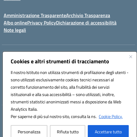
Amministrazione Trasparente
Archivio Trasparenza
Albo online
Privacy Policy
Dichiarazione di accessibilità
Note legali
Indirizzo:
Via Olimpia, 14 88068 SOVERATO (CZ)
Centralino:
Cookies e altri strumenti di tracciamento
096721161
Email:
czic869004@istruzione.it
Posta elettronica certificata (PEC):
czic869004@pec.istruzione.it
Il nostro Istituto non utilizza strumenti di profilazione degli utenti -
Codice fiscale: 84000710792
sono utilizzati esclusivamente cookies tecnici necessari al
Codice meccanografico:
CZIC869004
corretto funzionamento del sito, alla fruibilità dei servizi
Codice unico di fatturazione (CUF): UFKGA0
istituzionali e alla sua accessibilità – sono utilizzati, inoltre,
strumenti statistici anonimizzati messi a disposizione da Web
Analytics Italia.
Hosting & Powered by 3D Solution S.r.l.
Per saperne di più sul nostro sito, consulta la ns.
Cookie Policy.
Concept & Design by Designers Italia
Personalizza
Rifiuta tutto
Accettare tutto