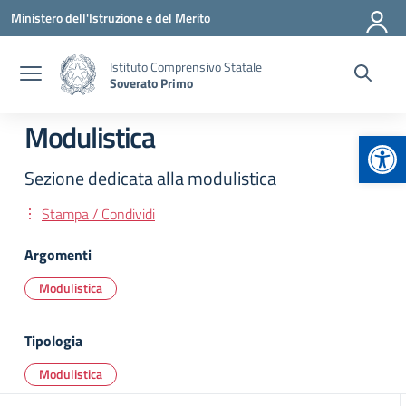
Vai ai contenuti
Vai al menu di navigazione
Vai al footer
Ministero dell'Istruzione e del Merito
Istituto Comprensivo Statale
Soverato Primo
Modulistica
Apr
Sezione dedicata alla modulistica
Stampa / Condividi
Argomenti
Modulistica
Tipologia
Modulistica