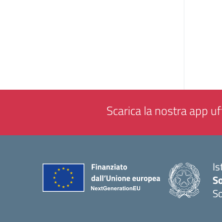
Scarica la nostra app uff
Is
S
So
— 