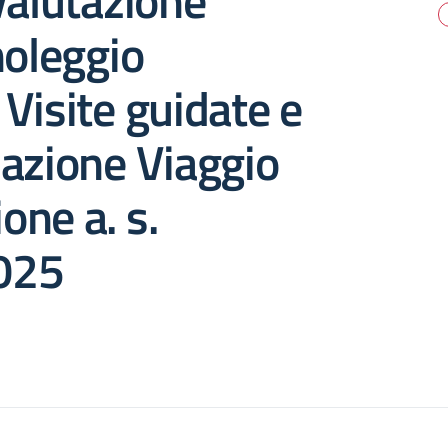
valutazione
noleggio
Visite guidate e
azione Viaggio
ione a. s.
025