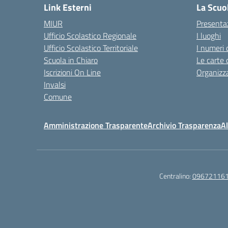
Link Esterni
La Scuo
MIUR
Presenta
Ufficio Scolastico Regionale
I luoghi
Ufficio Scolastico Territoriale
I numeri 
Scuola in Chiaro
Le carte 
Iscrizioni On Line
Organizz
Invalsi
Comune
Amministrazione Trasparente
Archivio Trasparenza
Al
Centralino:
09672116