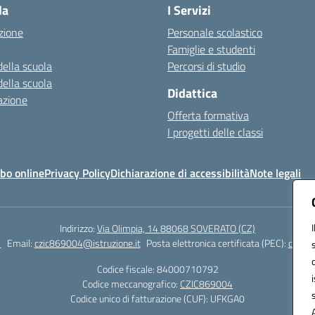
la
I Servizi
zione
Personale scolastico
Famiglie e studenti
della scuola
Percorsi di studio
della scuola
Didattica
azione
Offerta formativa
I progetti delle classi
bo online
Privacy Policy
Dichiarazione di accessibilità
Note legali
Indirizzo:
Via Olimpia, 14 88068 SOVERATO (CZ)
1
Email:
czic869004@istruzione.it
Posta elettronica certificata (PEC):
czic86
Codice fiscale: 84000710792
Codice meccanografico:
CZIC869004
Codice unico di fatturazione (CUF): UFKGA0