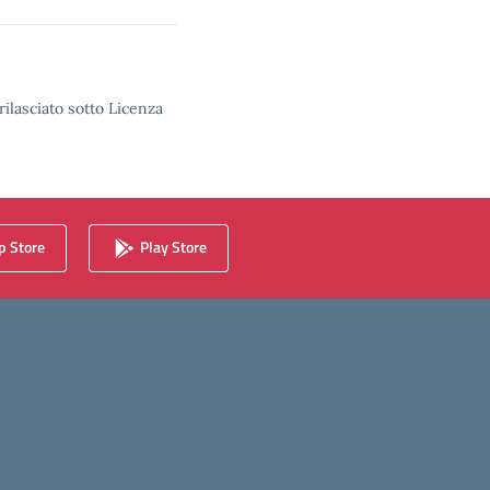
rilasciato sotto Licenza
 Store
Play Store