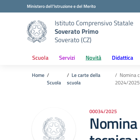
Vai ai contenuti
Vai al menu di navigazione
Vai al footer
Ministero dell'Istruzione e del Merito
Istituto Comprensivo Statale
Soverato Primo
Soverato (CZ)
Scuola
Servizi
Novità
Didattica
Home
Le carte della
Nomina co
Scuola
scuola
2024/2025
00034/2025
Nomina