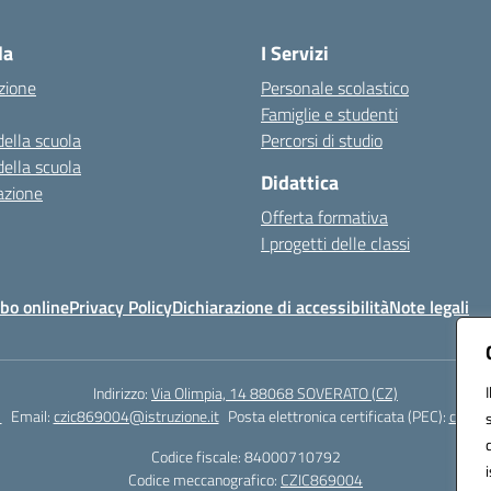
Visita la pagina iniziale della scuola
la
I Servizi
zione
Personale scolastico
Famiglie e studenti
della scuola
Percorsi di studio
della scuola
Didattica
azione
Offerta formativa
I progetti delle classi
bo online
Privacy Policy
Dichiarazione di accessibilità
Note legali
Indirizzo:
Via Olimpia, 14 88068 SOVERATO (CZ)
1
Email:
czic869004@istruzione.it
Posta elettronica certificata (PEC):
czic86
Codice fiscale: 84000710792
Codice meccanografico:
CZIC869004