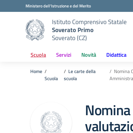
Vai ai contenuti
Vai al menu di navigazione
Vai al footer
Ministero dell'Istruzione e del Merito
Istituto Comprensivo Statale
Soverato Primo
Soverato (CZ)
Scuola
Servizi
Novità
Didattica
Home
Le carte della
Nomina Co
Scuola
scuola
Amministra
Nomina
valutazi