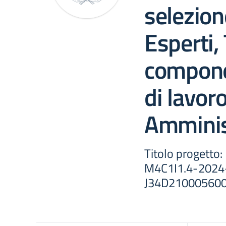
selezion
Esperti, 
compone
di lavoro
Amminis
Titolo progetto:
M4C1I1.4-2024
J34D210005600