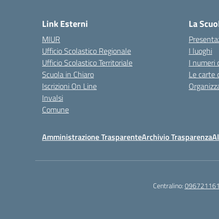
— 
Link Esterni
La Scuo
MIUR
Presenta
Ufficio Scolastico Regionale
I luoghi
Ufficio Scolastico Territoriale
I numeri 
Scuola in Chiaro
Le carte 
Iscrizioni On Line
Organizz
Invalsi
Comune
Amministrazione Trasparente
Archivio Trasparenza
Al
Centralino:
09672116