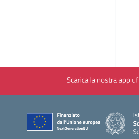
Scarica la nostra app uff
Is
S
So