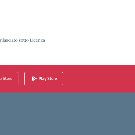
rilasciato sotto Licenza
 Store
Play Store