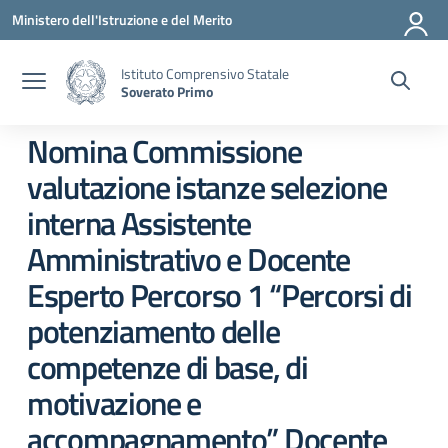
Vai ai contenuti
Vai al menu di navigazione
Vai al footer
Ministero dell'Istruzione e del Merito
Istituto Comprensivo Statale
Soverato Primo
Nomina Commissione
valutazione istanze selezione
interna Assistente
Amministrativo e Docente
Esperto Percorso 1 “Percorsi di
potenziamento delle
competenze di base, di
motivazione e
accompagnamento” Docente