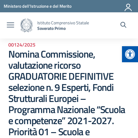
Vai ai contenuti
Vai al menu di navigazione
Vai al footer
Ministero dell'Istruzione e del Merito
Istituto Comprensivo Statale
Soverato Primo
00124/2025
Apr
Nomina Commissione,
valutazione ricorso
GRADUATORIE DEFINITIVE
selezione n. 9 Esperti, Fondi
Strutturali Europei –
Programma Nazionale “Scuola
e competenze” 2021-2027.
Priorità 01 – Scuola e