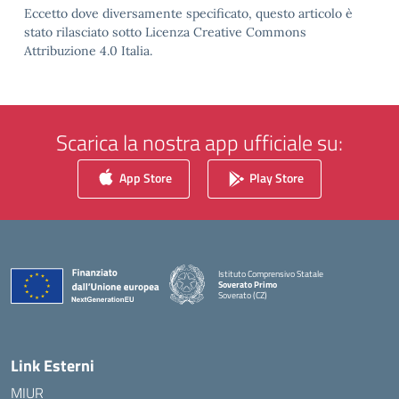
Eccetto dove diversamente specificato, questo articolo è
stato rilasciato sotto Licenza Creative Commons
Attribuzione 4.0 Italia.
Scarica la nostra app ufficiale su:
App Store
Play Store
Istituto Comprensivo Statale
Soverato Primo
Soverato (CZ)
— Visita la pagina iniziale della scuola
Link Esterni
MIUR