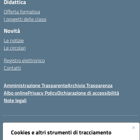
Didattica
Offerta formativa
I progetti delle classi
Novità
Le notizie
Le circolari
Registro elettronico
Contatti
Amministrazione Trasparente
Archivio Trasparenza
Albo online
Privacy Policy
Dichiarazione di accessibilità
Note legali
Indirizzo:
Via Olimpia, 14 88068 SOVERATO (CZ)
Centralino:
Cookies e altri strumenti di tracciamento
096721161
Email:
czic869004@istruzione.it
Posta elettronica certificata (PEC):
czic869004@pec.istruzione.it