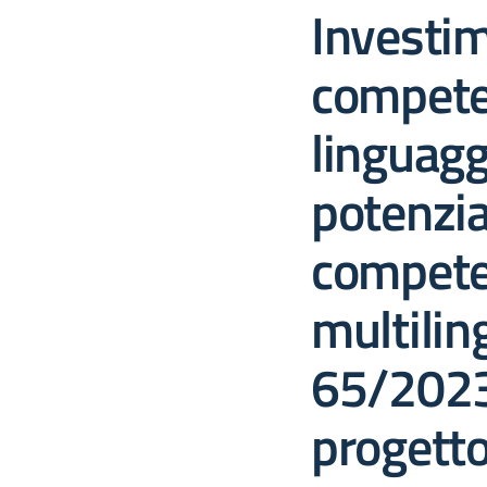
Investi
compete
linguagg
potenzi
compete
multilin
65/2023
progett