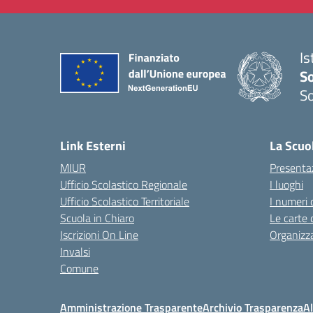
Is
S
So
— 
Link Esterni
La Scuo
MIUR
Presenta
Ufficio Scolastico Regionale
I luoghi
Ufficio Scolastico Territoriale
I numeri 
Scuola in Chiaro
Le carte 
Iscrizioni On Line
Organizz
Invalsi
Comune
Amministrazione Trasparente
Archivio Trasparenza
Al