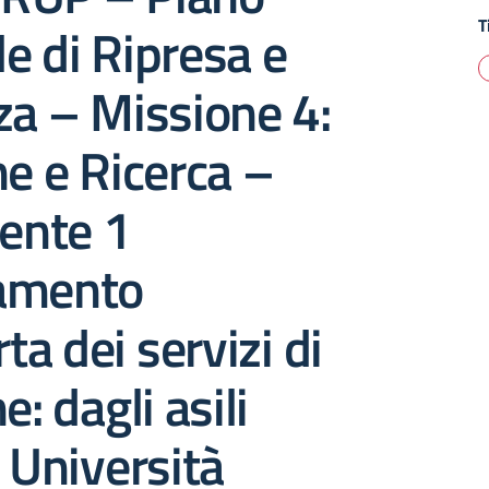
T
e di Ripresa e
za – Missione 4:
ne e Ricerca –
ente 1
amento
rta dei servizi di
e: dagli asili
e Università