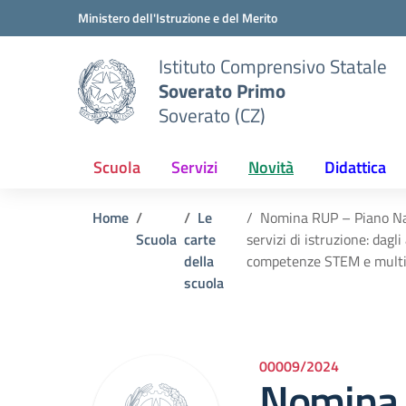
Vai ai contenuti
Vai al menu di navigazione
Vai al footer
Ministero dell'Istruzione e del Merito
Istituto Comprensivo Statale
Soverato Primo
Soverato (CZ)
Scuola
Servizi
Novità
Didattica
Home
Le
Nomina RUP – Piano Nazi
Scuola
carte
servizi di istruzione: dag
della
competenze STEM e multil
scuola
00009/2024
Nomina 