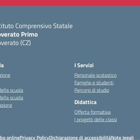
tituto Comprensivo Statale
overato Primo
verato (CZ)
Visita la pagina iniziale della scuola
la
I Servizi
zione
Personale scolastico
Famiglie e studenti
della scuola
Percorsi di studio
della scuola
Didattica
azione
Offerta formativa
I progetti delle classi
bo online
Privacy Policy
Dichiarazione di accessibilità
Note legali