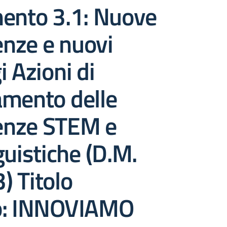
mento 3.1: Nuove
nze e nuovi
i Azioni di
amento delle
nze STEM e
guistiche (D.M.
) Titolo
o: INNOVIAMO