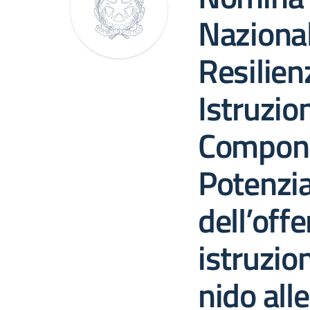
Nazional
Resilien
Istruzio
Compon
Potenzi
dell’offe
istruzion
nido all