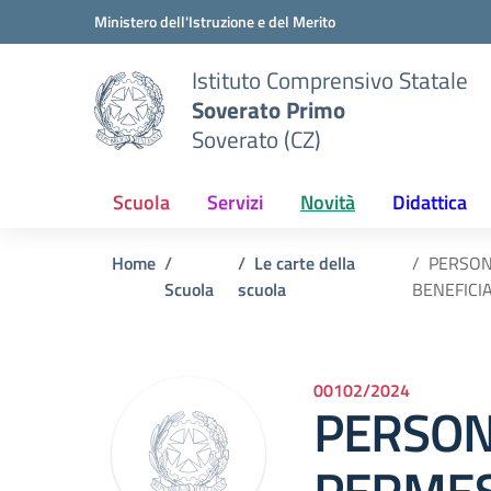
Vai ai contenuti
Vai al menu di navigazione
Vai al footer
Ministero dell'Istruzione e del Merito
Istituto Comprensivo Statale
Soverato Primo
Soverato (CZ)
Scuola
Servizi
Novità
Didattica
Home
Le carte della
PERSON
Scuola
scuola
BENEFICI
00102/2024
PERSON