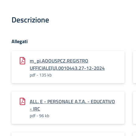
Descrizione
Allegati
m_pi.AOOUSPCZ.REGISTRO
UFFICIALE(U).0010443.27-12-2024
pdf - 135 kb
ALL. E - PERSONALE A.T.A. - EDUCATIVO
- IRC
pdf - 96 kb