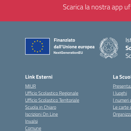
Scarica la nostra app uff
Is
S
So
— 
Link Esterni
La Scuo
MIUR
Presenta
Ufficio Scolastico Regionale
I luoghi
Ufficio Scolastico Territoriale
I numeri 
Scuola in Chiaro
Le carte 
Iscrizioni On Line
Organizz
Invalsi
Comune