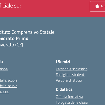
iciale su:
App
tituto Comprensivo Statale
overato Primo
verato (CZ)
Visita la pagina iniziale della scuola
la
I Servizi
zione
Personale scolastico
Famiglie e studenti
della scuola
Percorsi di studio
della scuola
Didattica
azione
Offerta formativa
I progetti delle classi