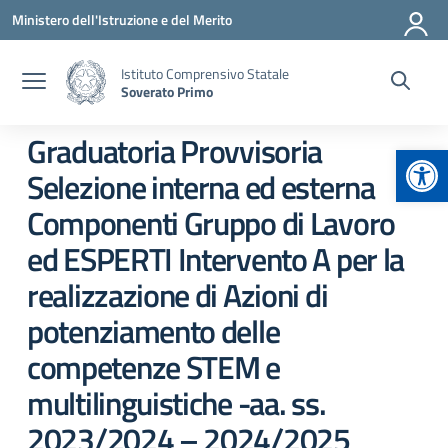
Vai ai contenuti
Vai al menu di navigazione
Vai al footer
Ministero dell'Istruzione e del Merito
Istituto Comprensivo Statale
Soverato Primo
Graduatoria Provvisoria
Apr
Selezione interna ed esterna
Componenti Gruppo di Lavoro
ed ESPERTI Intervento A per la
realizzazione di Azioni di
potenziamento delle
competenze STEM e
multilinguistiche -aa. ss.
2023/2024 – 2024/2025