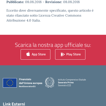
Pubblicato:
08.08.2018
-
Revisione:
08.08.2018
Eccetto dove diversamente specificato, questo articolo è
stato rilasciato sotto Licenza Creative Commons
Attribuzione 4.0 Italia.
Scarica la nostra app ufficiale su:
App Store
Play Store
Istituto Comprensivo Statale
Soverato Primo
Soverato (CZ)
— Visita la pagina iniziale della scuola
Link Esterni