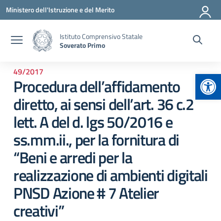
Vai ai contenuti
Vai al menu di navigazione
Vai al footer
Ministero dell'Istruzione e del Merito
Istituto Comprensivo Statale
Soverato Primo
49/2017
Apr
Procedura dell’affidamento
diretto, ai sensi dell’art. 36 c.2
lett. A del d. lgs 50/2016 e
ss.mm.ii., per la fornitura di
“Beni e arredi per la
realizzazione di ambienti digitali
PNSD Azione # 7 Atelier
creativi”