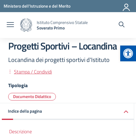
Vai ai contenuti
Vai al menu di navigazione
Vai al footer
Ministero dell'Istruzione e del Merito
Istituto Comprensivo Statale
Soverato Primo
Progetti Sportivi – Locandina
Apr
Locandina dei progetti sportivi d'Istituto
Stampa / Condividi
Tipologia
Documento Didattico
Indice della pagina
Descrizione