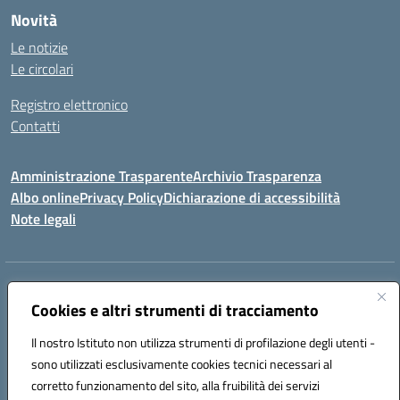
Novità
Le notizie
Le circolari
Registro elettronico
Contatti
Amministrazione Trasparente
Archivio Trasparenza
Albo online
Privacy Policy
Dichiarazione di accessibilità
Note legali
Indirizzo:
Via Olimpia, 14 88068 SOVERATO (CZ)
Cookies e altri strumenti di tracciamento
Centralino:
096721161
Email:
czic869004@istruzione.it
Posta elettronica certificata (PEC):
czic869004@pec.istruzione.it
Il nostro Istituto non utilizza strumenti di profilazione degli utenti -
Codice fiscale: 84000710792
sono utilizzati esclusivamente cookies tecnici necessari al
Codice meccanografico:
CZIC869004
corretto funzionamento del sito, alla fruibilità dei servizi
Codice unico di fatturazione (CUF): UFKGA0