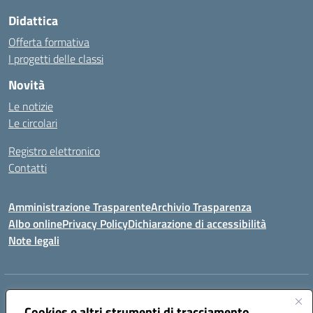
Didattica
Offerta formativa
I progetti delle classi
Novità
Le notizie
Le circolari
Registro elettronico
Contatti
Amministrazione Trasparente
Archivio Trasparenza
Albo online
Privacy Policy
Dichiarazione di accessibilità
Note legali
Indirizzo:
Via Olimpia, 14 88068 SOVERATO (CZ)
Centralino:
Cookies e altri strumenti di tracciamento
096721161
Email:
czic869004@istruzione.it