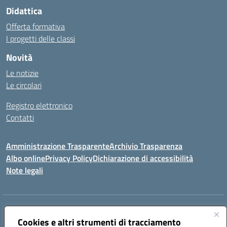
Didattica
Offerta formativa
I progetti delle classi
Novità
Le notizie
Le circolari
Registro elettronico
Contatti
Amministrazione Trasparente
Archivio Trasparenza
Albo online
Privacy Policy
Dichiarazione di accessibilità
Note legali
Indirizzo:
Via Olimpia, 14 88068 SOVERATO (CZ)
Centralino:
Cookies e altri strumenti di tracciamento
096721161
Email:
czic869004@istruzione.it