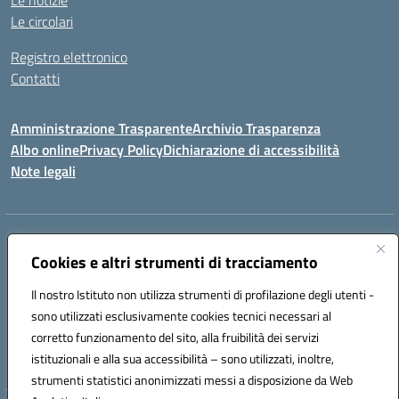
Le notizie
Le circolari
Registro elettronico
Contatti
Amministrazione Trasparente
Archivio Trasparenza
Albo online
Privacy Policy
Dichiarazione di accessibilità
Note legali
Indirizzo:
Via Olimpia, 14 88068 SOVERATO (CZ)
Centralino:
Cookies e altri strumenti di tracciamento
096721161
Email:
czic869004@istruzione.it
Posta elettronica certificata (PEC):
czic869004@pec.istruzione.it
Il nostro Istituto non utilizza strumenti di profilazione degli utenti -
Codice fiscale: 84000710792
sono utilizzati esclusivamente cookies tecnici necessari al
Codice meccanografico:
CZIC869004
corretto funzionamento del sito, alla fruibilità dei servizi
Codice unico di fatturazione (CUF): UFKGA0
istituzionali e alla sua accessibilità – sono utilizzati, inoltre,
strumenti statistici anonimizzati messi a disposizione da Web