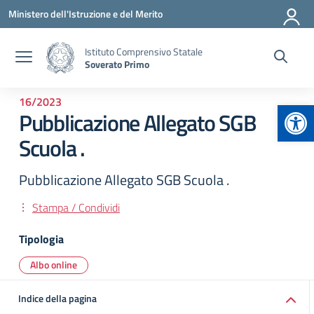
Vai ai contenuti
Vai al menu di navigazione
Vai al footer
Ministero dell'Istruzione e del Merito
Istituto Comprensivo Statale
Soverato Primo
16/2023
Apr
Pubblicazione Allegato SGB
Scuola .
Pubblicazione Allegato SGB Scuola .
Stampa / Condividi
Tipologia
Albo online
Indice della pagina