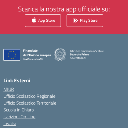
Scarica la nostra app ufficiale su:
App Store
Play Store
Istituto Comprensivo Statale
Soverato Primo
Soverato (CZ)
— Visita la pagina iniziale della scuola
Link Esterni
MIUR
Ufficio Scolastico Regionale
Ufficio Scolastico Territoriale
Scuola in Chiaro
Iscrizioni On Line
Invalsi