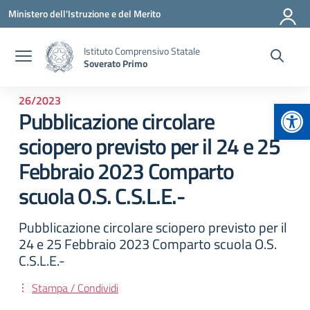
Vai ai contenuti
Vai al menu di navigazione
Vai al footer
Ministero dell'Istruzione e del Merito
Istituto Comprensivo Statale
Soverato Primo
26/2023
Apr
Pubblicazione circolare
sciopero previsto per il 24 e 25
Febbraio 2023 Comparto
scuola O.S. C.S.L.E.-
Pubblicazione circolare sciopero previsto per il
24 e 25 Febbraio 2023 Comparto scuola O.S.
C.S.L.E.-
Stampa / Condividi