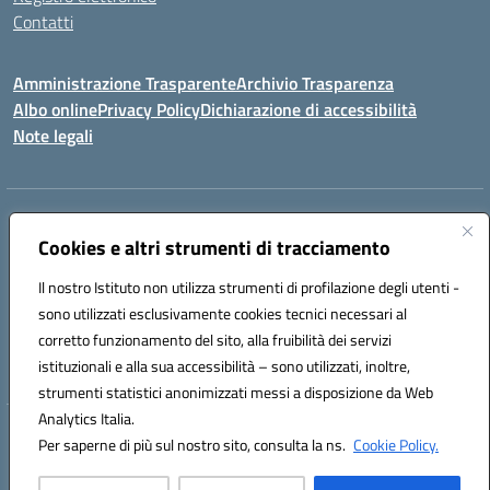
Contatti
Amministrazione Trasparente
Archivio Trasparenza
Albo online
Privacy Policy
Dichiarazione di accessibilità
Note legali
Indirizzo:
Via Olimpia, 14 88068 SOVERATO (CZ)
Centralino:
Cookies e altri strumenti di tracciamento
096721161
Email:
czic869004@istruzione.it
Posta elettronica certificata (PEC):
czic869004@pec.istruzione.it
Il nostro Istituto non utilizza strumenti di profilazione degli utenti -
Codice fiscale: 84000710792
sono utilizzati esclusivamente cookies tecnici necessari al
Codice meccanografico:
CZIC869004
corretto funzionamento del sito, alla fruibilità dei servizi
Codice unico di fatturazione (CUF): UFKGA0
istituzionali e alla sua accessibilità – sono utilizzati, inoltre,
strumenti statistici anonimizzati messi a disposizione da Web
Analytics Italia.
Hosting & Powered by 3D Solution S.r.l.
Per saperne di più sul nostro sito, consulta la ns.
Cookie Policy.
Concept & Design by Designers Italia