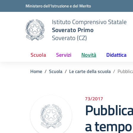
Vai ai contenuti
Vai al menu di navigazione
Vai al footer
Ministero dell'Istruzione e del Merito
Istituto Comprensivo Statale
Soverato Primo
Soverato (CZ)
Scuola
Servizi
Novità
Didattica
Home
Scuola
Le carte della scuola
Pubblic
73/2017
Pubblica
a tempo