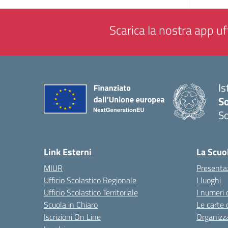
Scarica la nostra app uff
Is
S
So
— 
Link Esterni
La Scuo
MIUR
Presenta
Ufficio Scolastico Regionale
I luoghi
Ufficio Scolastico Territoriale
I numeri 
Scuola in Chiaro
Le carte 
Iscrizioni On Line
Organizz