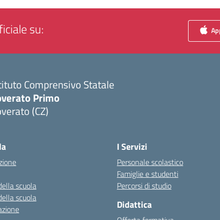
iciale su:
App
tituto Comprensivo Statale
overato Primo
verato (CZ)
Visita la pagina iniziale della scuola
la
I Servizi
zione
Personale scolastico
Famiglie e studenti
della scuola
Percorsi di studio
della scuola
Didattica
azione