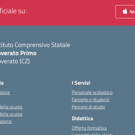
iciale su:
App
tituto Comprensivo Statale
overato Primo
verato (CZ)
Visita la pagina iniziale della scuola
la
I Servizi
zione
Personale scolastico
Famiglie e studenti
della scuola
Percorsi di studio
della scuola
Didattica
azione
Offerta formativa