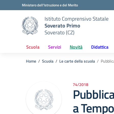
Vai ai contenuti
Vai al menu di navigazione
Vai al footer
Ministero dell'Istruzione e del Merito
Istituto Comprensivo Statale
Soverato Primo
Soverato (CZ)
Scuola
Servizi
Novità
Didattica
Home
Scuola
Le carte della scuola
Pubblic
74/2018
Pubblica
a Tempo