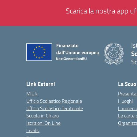
Scarica la nostra app uff
Is
S
So
— 
Link Esterni
La Scuo
MIUR
Presenta
Ufficio Scolastico Regionale
I luoghi
Ufficio Scolastico Territoriale
I numeri 
Scuola in Chiaro
Le carte 
Iscrizioni On Line
Organizz
Invalsi