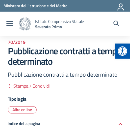
Vai ai contenuti
Vai al menu di navigazione
Vai al footer
Ministero dell'Istruzione e del Merito
Istituto Comprensivo Statale
Soverato Primo
70/2019
Apr
Pubblicazione contratti a tempo
determinato
Pubblicazione contratti a tempo determinato
Stampa / Condividi
Tipologia
Albo online
Indice della pagina