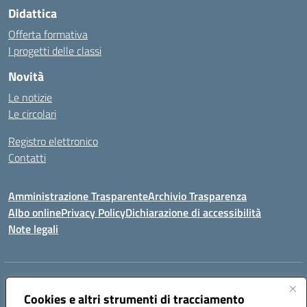
Didattica
Offerta formativa
I progetti delle classi
Novità
Le notizie
Le circolari
Registro elettronico
Contatti
Amministrazione Trasparente
Archivio Trasparenza
Albo online
Privacy Policy
Dichiarazione di accessibilità
Note legali
Indirizzo:
Via Olimpia, 14 88068 SOVERATO (CZ)
Centralino:
Cookies e altri strumenti di tracciamento
096721161
Email:
czic869004@istruzione.it