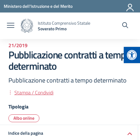
Vai ai contenuti
Vai al menu di navigazione
Vai al footer
Ministero dell'Istruzione e del Merito
Istituto Comprensivo Statale
Soverato Primo
21/2019
Apr
Pubblicazione contratti a tempo
determinato
Pubblicazione contratti a tempo determinato
Stampa / Condividi
Tipologia
Albo online
Indice della pagina