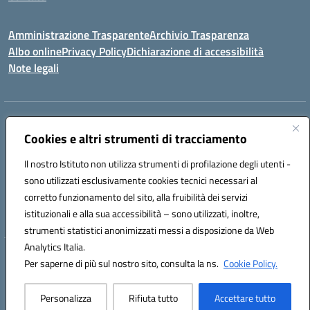
Amministrazione Trasparente
Archivio Trasparenza
Albo online
Privacy Policy
Dichiarazione di accessibilità
Note legali
Indirizzo:
Via Olimpia, 14 88068 SOVERATO (CZ)
Centralino:
Cookies e altri strumenti di tracciamento
096721161
Email:
czic869004@istruzione.it
Posta elettronica certificata (PEC):
czic869004@pec.istruzione.it
Il nostro Istituto non utilizza strumenti di profilazione degli utenti -
Codice fiscale: 84000710792
sono utilizzati esclusivamente cookies tecnici necessari al
Codice meccanografico:
CZIC869004
corretto funzionamento del sito, alla fruibilità dei servizi
Codice unico di fatturazione (CUF): UFKGA0
istituzionali e alla sua accessibilità – sono utilizzati, inoltre,
strumenti statistici anonimizzati messi a disposizione da Web
Analytics Italia.
Hosting & Powered by 3D Solution S.r.l.
Per saperne di più sul nostro sito, consulta la ns.
Cookie Policy.
Concept & Design by Designers Italia
Personalizza
Rifiuta tutto
Accettare tutto