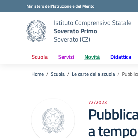
Vai ai contenuti
Vai al menu di navigazione
Vai al footer
Ministero dell'Istruzione e del Merito
Istituto Comprensivo Statale
Soverato Primo
Soverato (CZ)
Scuola
Servizi
Novità
Didattica
Home
Scuola
Le carte della scuola
Pubblic
72/2023
Pubblica
a tempo 