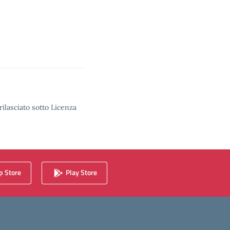
rilasciato sotto Licenza
 Store
Play Store