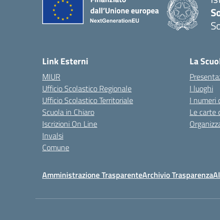
S
So
— 
Link Esterni
La Scuo
MIUR
Presenta
Ufficio Scolastico Regionale
I luoghi
Ufficio Scolastico Territoriale
I numeri 
Scuola in Chiaro
Le carte 
Iscrizioni On Line
Organizz
Invalsi
Comune
Amministrazione Trasparente
Archivio Trasparenza
Al