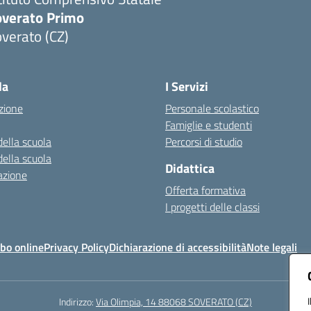
overato Primo
verato (CZ)
Visita la pagina iniziale della scuola
la
I Servizi
zione
Personale scolastico
Famiglie e studenti
della scuola
Percorsi di studio
della scuola
Didattica
azione
Offerta formativa
I progetti delle classi
bo online
Privacy Policy
Dichiarazione di accessibilità
Note legali
Indirizzo:
Via Olimpia, 14 88068 SOVERATO (CZ)