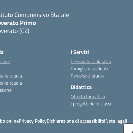
tituto Comprensivo Statale
overato Primo
verato (CZ)
Visita la pagina iniziale della scuola
la
I Servizi
zione
Personale scolastico
Famiglie e studenti
della scuola
Percorsi di studio
della scuola
Didattica
azione
Offerta formativa
I progetti delle classi
bo online
Privacy Policy
Dichiarazione di accessibilità
Note legali