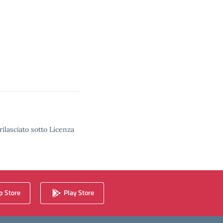
rilasciato sotto Licenza
 Store
Play Store