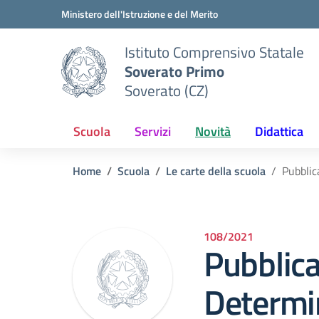
Vai ai contenuti
Vai al menu di navigazione
Vai al footer
Ministero dell'Istruzione e del Merito
Istituto Comprensivo Statale
Soverato Primo
Soverato (CZ)
Scuola
Servizi
Novità
Didattica
Home
Scuola
Le carte della scuola
Pubblic
108/2021
Pubblic
Determi