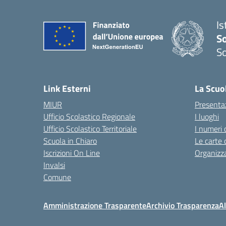
Is
S
So
— 
Link Esterni
La Scuo
MIUR
Presenta
Ufficio Scolastico Regionale
I luoghi
Ufficio Scolastico Territoriale
I numeri 
Scuola in Chiaro
Le carte 
Iscrizioni On Line
Organizz
Invalsi
Comune
Amministrazione Trasparente
Archivio Trasparenza
Al