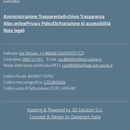
Contatti
Amministrazione Trasparente
Archivio Trasparenza
Albo online
Privacy Policy
Dichiarazione di accessibilità
Note legali
Indirizzo:
Via Olimpia, 14 88068 SOVERATO (CZ)
Centralino:
096721161
Email:
czic869004@istruzione.it
Posta elettronica certificata (PEC):
czic869004@pec.istruzione.it
Codice fiscale: 84000710792
Codice meccanografico:
CZIC869004
Codice unico di fatturazione (CUF): UFKGA0
Hosting & Powered by 3D Solution S.r.l.
Concept & Design by Designers Italia