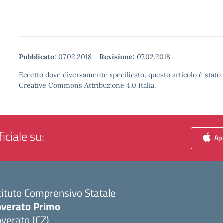
Pubblicato:
07.02.2018
-
Revisione:
07.02.2018
Eccetto dove diversamente specificato, questo articolo è stato 
Creative Commons Attribuzione 4.0 Italia.
iciale su:
App
tituto Comprensivo Statale
overato Primo
verato (CZ)