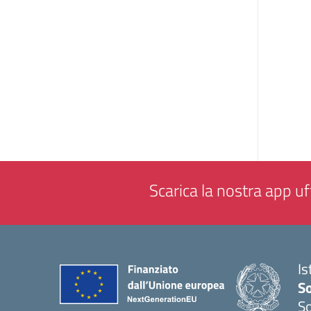
Scarica la nostra app uff
Is
S
So