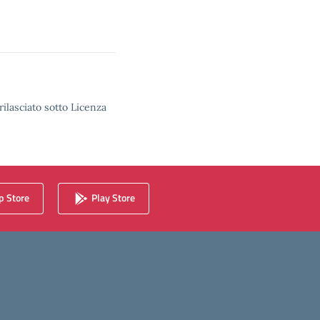
rilasciato sotto Licenza
 Store
Play Store