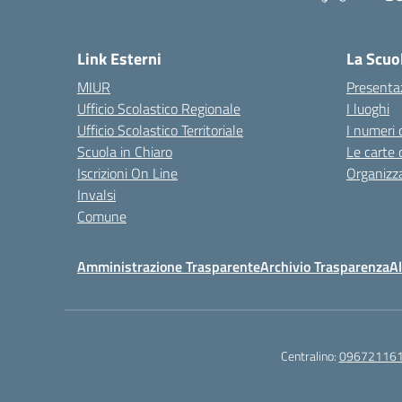
— 
Link Esterni
La Scuo
MIUR
Presenta
Ufficio Scolastico Regionale
I luoghi
Ufficio Scolastico Territoriale
I numeri 
Scuola in Chiaro
Le carte 
Iscrizioni On Line
Organizz
Invalsi
Comune
Amministrazione Trasparente
Archivio Trasparenza
Al
Centralino:
09672116