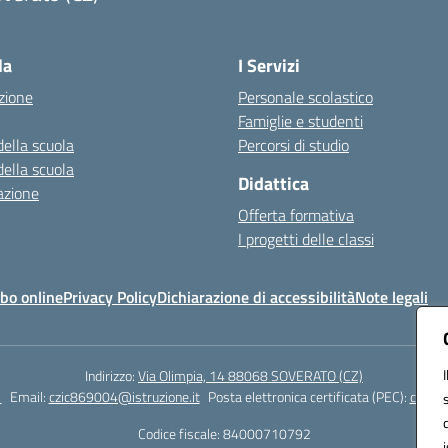
Visita la pagina iniziale della scuola
la
I Servizi
zione
Personale scolastico
Famiglie e studenti
della scuola
Percorsi di studio
della scuola
Didattica
azione
Offerta formativa
I progetti delle classi
bo online
Privacy Policy
Dichiarazione di accessibilità
Note legali
Indirizzo:
Via Olimpia, 14 88068 SOVERATO (CZ)
1
Email:
czic869004@istruzione.it
Posta elettronica certificata (PEC):
czic86
Codice fiscale: 84000710792