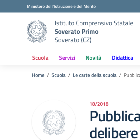
Vai ai contenuti
Vai al menu di navigazione
Vai al footer
Ministero dell'Istruzione e del Merito
Istituto Comprensivo Statale
Soverato Primo
Soverato (CZ)
Scuola
Servizi
Novità
Didattica
Home
Scuola
Le carte della scuola
Pubblic
18/2018
Pubblica
delibere