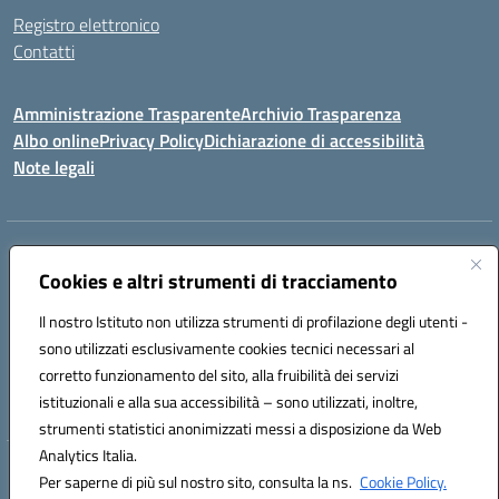
Registro elettronico
Contatti
Amministrazione Trasparente
Archivio Trasparenza
Albo online
Privacy Policy
Dichiarazione di accessibilità
Note legali
Indirizzo:
Via Olimpia, 14 88068 SOVERATO (CZ)
Centralino:
Cookies e altri strumenti di tracciamento
096721161
Email:
czic869004@istruzione.it
Posta elettronica certificata (PEC):
czic869004@pec.istruzione.it
Il nostro Istituto non utilizza strumenti di profilazione degli utenti -
Codice fiscale: 84000710792
sono utilizzati esclusivamente cookies tecnici necessari al
Codice meccanografico:
CZIC869004
corretto funzionamento del sito, alla fruibilità dei servizi
Codice unico di fatturazione (CUF): UFKGA0
istituzionali e alla sua accessibilità – sono utilizzati, inoltre,
strumenti statistici anonimizzati messi a disposizione da Web
Analytics Italia.
Hosting & Powered by 3D Solution S.r.l.
Per saperne di più sul nostro sito, consulta la ns.
Cookie Policy.