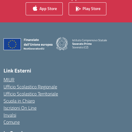
App Store
Play Store
Istituto Comprensivo Statale
Soverato Primo
Soverato (CZ)
— Visita la pagina iniziale della scuola
Link Esterni
MIUR
Ufficio Scolastico Regionale
Ufficio Scolastico Territoriale
Scuola in Chiaro
Iscrizioni On Line
Invalsi
Comune