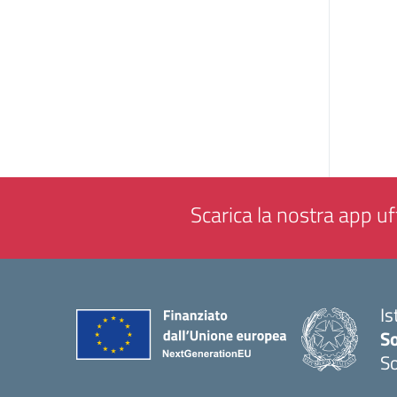
Scarica la nostra app uff
Is
S
So
— 