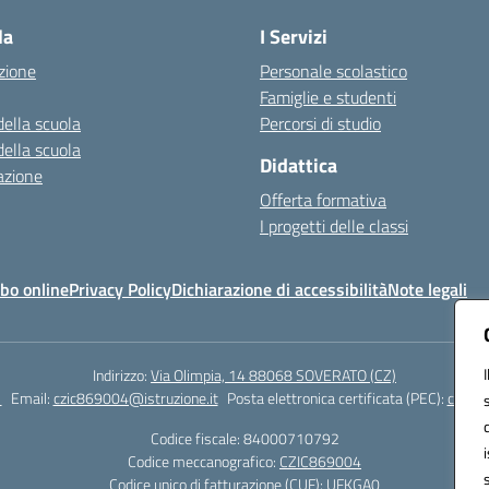
la
I Servizi
zione
Personale scolastico
Famiglie e studenti
della scuola
Percorsi di studio
della scuola
Didattica
azione
Offerta formativa
I progetti delle classi
bo online
Privacy Policy
Dichiarazione di accessibilità
Note legali
Indirizzo:
Via Olimpia, 14 88068 SOVERATO (CZ)
1
Email:
czic869004@istruzione.it
Posta elettronica certificata (PEC):
czic86
Codice fiscale: 84000710792
Codice meccanografico:
CZIC869004
Codice unico di fatturazione (CUF): UFKGA0