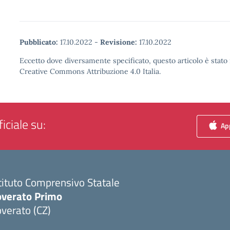
Pubblicato:
17.10.2022
-
Revisione:
17.10.2022
Eccetto dove diversamente specificato, questo articolo è stato 
Creative Commons Attribuzione 4.0 Italia.
iciale su:
App
tituto Comprensivo Statale
overato Primo
verato (CZ)
Visita la pagina iniziale della scuola