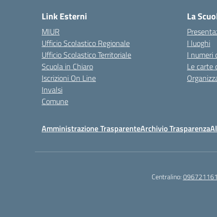
Link Esterni
La Scuo
MIUR
Presenta
Ufficio Scolastico Regionale
I luoghi
Ufficio Scolastico Territoriale
I numeri 
Scuola in Chiaro
Le carte 
Iscrizioni On Line
Organizz
Invalsi
Comune
Amministrazione Trasparente
Archivio Trasparenza
Al
Centralino:
09672116