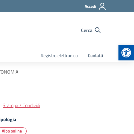
Accedi
Cerca
Apr
Registro elettronico
Contatti
AUTONOMIA
Stampa / Condividi
ipologia
Albo online