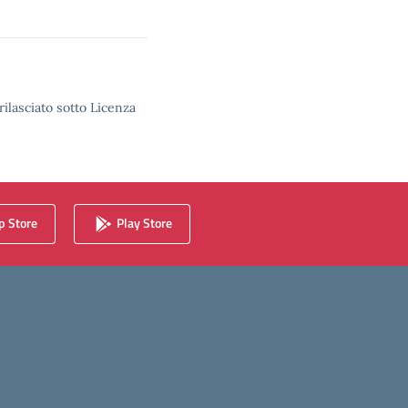
rilasciato sotto Licenza
 Store
Play Store