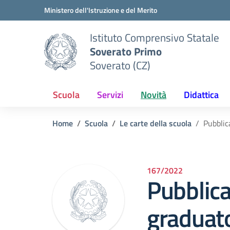
Vai ai contenuti
Vai al menu di navigazione
Vai al footer
Ministero dell'Istruzione e del Merito
Istituto Comprensivo Statale
Soverato Primo
Soverato (CZ)
Scuola
Servizi
Novità
Didattica
Home
Scuola
Le carte della scuola
Pubblic
167/2022
Pubblic
graduato