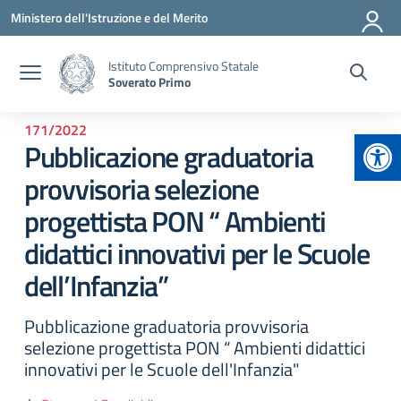
Vai ai contenuti
Vai al menu di navigazione
Vai al footer
Ministero dell'Istruzione e del Merito
Istituto Comprensivo Statale
Soverato Primo
171/2022
Apr
Pubblicazione graduatoria
provvisoria selezione
progettista PON “ Ambienti
didattici innovativi per le Scuole
dell’Infanzia”
Pubblicazione graduatoria provvisoria
selezione progettista PON “ Ambienti didattici
innovativi per le Scuole dell'Infanzia"