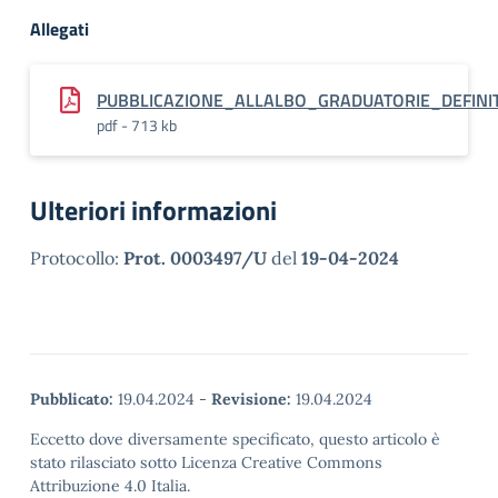
Allegati
PUBBLICAZIONE_ALLALBO_GRADUATORIE_DEFINIT
pdf - 713 kb
Ulteriori informazioni
Protocollo:
Prot. 0003497/U
del
19-04-2024
Pubblicato:
19.04.2024
-
Revisione:
19.04.2024
Eccetto dove diversamente specificato, questo articolo è
stato rilasciato sotto Licenza Creative Commons
Attribuzione 4.0 Italia.