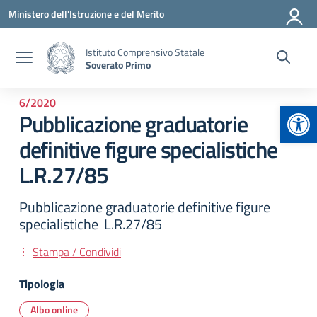
Vai ai contenuti
Vai al menu di navigazione
Vai al footer
Ministero dell'Istruzione e del Merito
Istituto Comprensivo Statale
Soverato Primo
6/2020
Apr
Pubblicazione graduatorie
definitive figure specialistiche
L.R.27/85
Pubblicazione graduatorie definitive figure
specialistiche L.R.27/85
Stampa / Condividi
Tipologia
Albo online