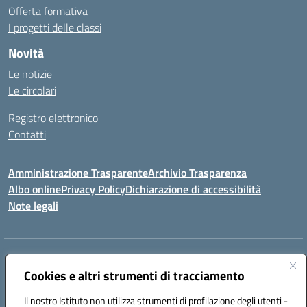
Offerta formativa
I progetti delle classi
Novità
Le notizie
Le circolari
Registro elettronico
Contatti
Amministrazione Trasparente
Archivio Trasparenza
Albo online
Privacy Policy
Dichiarazione di accessibilità
Note legali
Indirizzo:
Via Olimpia, 14 88068 SOVERATO (CZ)
Centralino:
Cookies e altri strumenti di tracciamento
096721161
Email:
czic869004@istruzione.it
Posta elettronica certificata (PEC):
czic869004@pec.istruzione.it
Il nostro Istituto non utilizza strumenti di profilazione degli utenti -