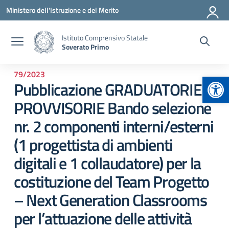
Vai ai contenuti
Vai al menu di navigazione
Vai al footer
Ministero dell'Istruzione e del Merito
Istituto Comprensivo Statale
Soverato Primo
79/2023
Apr
Pubblicazione GRADUATORIE
PROVVISORIE Bando selezione
nr. 2 componenti interni/esterni
(1 progettista di ambienti
digitali e 1 collaudatore) per la
costituzione del Team Progetto
– Next Generation Classrooms
per l’attuazione delle attività