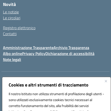
Novità
Le notizie
Le circolari
Registro elettronico
Contatti
Amministrazione Trasparente
Archivio Trasparenza
Albo online
Privacy Policy
Dichiarazione di accessibilità
Note legali
Indirizzo:
Via Olimpia, 14 88068 SOVERATO (CZ)
Centralino:
Cookies e altri strumenti di tracciamento
096721161
Email:
czic869004@istruzione.it
Posta elettronica certificata (PEC):
czic869004@pec.istruzione.it
Il nostro Istituto non utilizza strumenti di profilazione degli utenti -
Codice fiscale: 84000710792
sono utilizzati esclusivamente cookies tecnici necessari al
Codice meccanografico:
CZIC869004
corretto funzionamento del sito, alla fruibilità dei servizi
Codice unico di fatturazione (CUF): UFKGA0