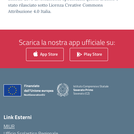
stato rilasciato sotto Licenza Creative Commons
Attribuzione 4.0 Italia.
Scarica la nostra app ufficiale su:
App Store
Play Store
Istituto Comprensivo Statale
Soverato Primo
Soverato (CZ)
— Visita la pagina iniziale della scuola
Link Esterni
MIUR
Ufficio Scolastico Regionale