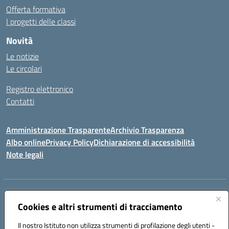
Offerta formativa
I progetti delle classi
Novità
Le notizie
Le circolari
Registro elettronico
Contatti
Amministrazione Trasparente
Archivio Trasparenza
Albo online
Privacy Policy
Dichiarazione di accessibilità
Note legali
Indirizzo:
Via Olimpia, 14 88068 SOVERATO (CZ)
Centralino:
Cookies e altri strumenti di tracciamento
096721161
Email:
czic869004@istruzione.it
Posta elettronica certificata (PEC):
czic869004@pec.istruzione.it
Il nostro Istituto non utilizza strumenti di profilazione degli utenti -