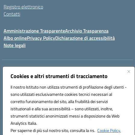
Registro elettronico
Contatti
Amministrazione Trasparente
Archivio Trasparenza
Albo online
Privacy Policy
Dichiarazione di accessibilità
Note legali
Indirizzo:
Via Olimpia, 14 88068 SOVERATO (CZ)
Centralino:
Cookies e altri strumenti di tracciamento
096721161
Email:
czic869004@istruzione.it
Posta elettronica certificata (PEC):
czic869004@pec.istruzione.it
Il nostro Istituto non utilizza strumenti di profilazione degli utenti -
Codice fiscale: 84000710792
sono utilizzati esclusivamente cookies tecnici necessari al
Codice meccanografico:
CZIC869004
corretto funzionamento del sito, alla fruibilità dei servizi
Codice unico di fatturazione (CUF): UFKGA0
istituzionali e alla sua accessibilità – sono utilizzati, inoltre,
strumenti statistici anonimizzati messi a disposizione da Web
Analytics Italia.
Hosting & Powered by 3D Solution S.r.l.
Per saperne di più sul nostro sito, consulta la ns.
Cookie Policy.