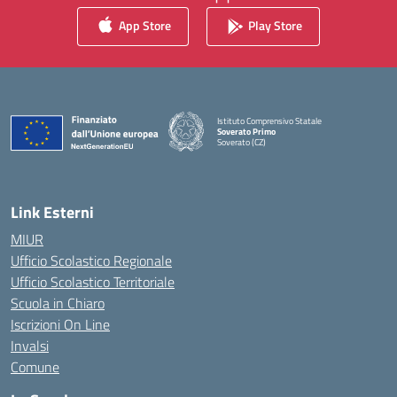
App Store
Play Store
Istituto Comprensivo Statale
Soverato Primo
Soverato (CZ)
— Visita la pagina iniziale della scuola
Link Esterni
MIUR
Ufficio Scolastico Regionale
Ufficio Scolastico Territoriale
Scuola in Chiaro
Iscrizioni On Line
Invalsi
Comune