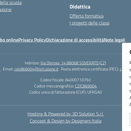
della scuola
Didattica
azione
Offerta formativa
I progetti delle classi
bo online
Privacy Policy
Dichiarazione di accessibilità
Note legali
Indirizzo:
Via Olimpia, 14 88068 SOVERATO (CZ)
1
Email:
czic869004@istruzione.it
Posta elettronica certificata (PEC):
czic86
Codice fiscale: 84000710792
Codice meccanografico:
CZIC869004
Codice unico di fatturazione (CUF): UFKGA0
Hosting & Powered by 3D Solution S.r.l.
Concept & Design by Designers Italia