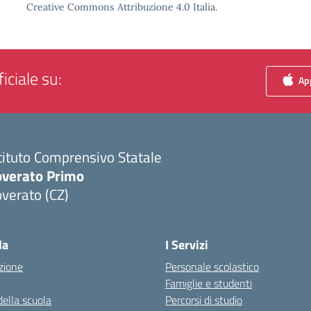
Creative Commons Attribuzione 4.0 Italia.
iciale su:
App
tituto Comprensivo Statale
overato Primo
verato (CZ)
Visita la pagina iniziale della scuola
la
I Servizi
zione
Personale scolastico
Famiglie e studenti
della scuola
Percorsi di studio