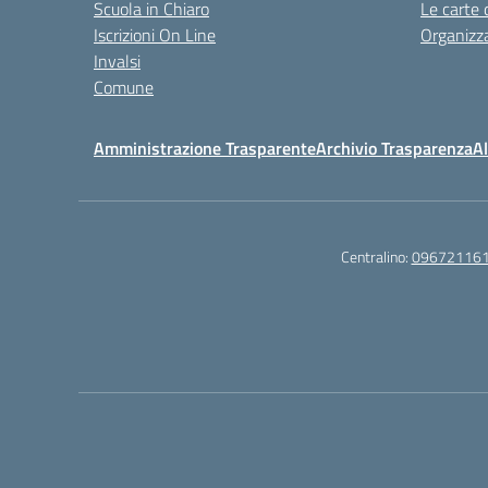
Scuola in Chiaro
Le carte 
Iscrizioni On Line
Organizz
Invalsi
Comune
Amministrazione Trasparente
Archivio Trasparenza
Al
Centralino:
09672116