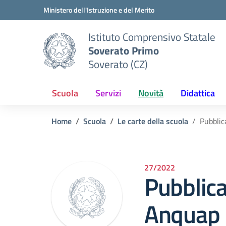
Vai ai contenuti
Vai al menu di navigazione
Vai al footer
Ministero dell'Istruzione e del Merito
Istituto Comprensivo Statale
Soverato Primo
Soverato (CZ)
Scuola
Servizi
Novità
Didattica
Home
Scuola
Le carte della scuola
Pubblic
27/2022
Pubblica
Anquap 