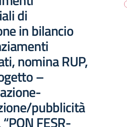
imenti
ali di
ne in bilancio
nziamenti
ati, nomina RUP,
ogetto –
azione-
ione/pubblicità
 a “PON FESR-