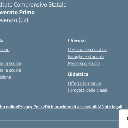
tituto Comprensivo Statale
overato Primo
verato (CZ)
Visita la pagina iniziale della scuola
la
I Servizi
zione
Personale scolastico
Famiglie e studenti
della scuola
Percorsi di studio
della scuola
Didattica
azione
Offerta formativa
I progetti delle classi
bo online
Privacy Policy
Dichiarazione di accessibilità
Note legali