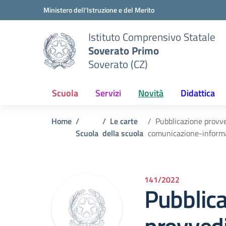
Vai ai contenuti
Vai al menu di navigazione
Vai al footer
Ministero dell'Istruzione e del Merito
Istituto Comprensivo Statale
Soverato Primo
Soverato (CZ)
Scuola
Servizi
Novità
Didattica
Home
Le carte
Pubblicazione provve
Scuola
della scuola
comunicazione-inform
141/2022
Pubblic