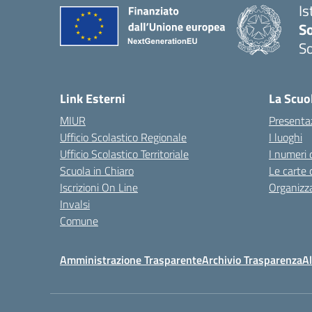
Is
S
So
— 
Link Esterni
La Scuo
MIUR
Presenta
Ufficio Scolastico Regionale
I luoghi
Ufficio Scolastico Territoriale
I numeri 
Scuola in Chiaro
Le carte 
Iscrizioni On Line
Organizz
Invalsi
Comune
Amministrazione Trasparente
Archivio Trasparenza
Al