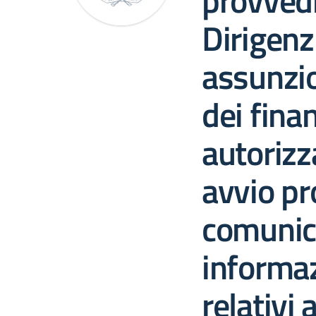
provved
Dirigenzi
assunzio
dei fina
autorizz
avvio pr
comunic
informaz
relativi