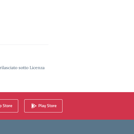
rilasciato sotto Licenza
 Store
Play Store