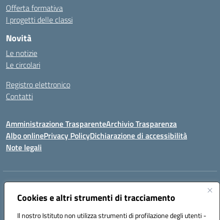
Offerta formativa
I progetti delle classi
Novità
Le notizie
Le circolari
Registro elettronico
Contatti
Amministrazione Trasparente
Archivio Trasparenza
Albo online
Privacy Policy
Dichiarazione di accessibilità
Note legali
Indirizzo:
Via Olimpia, 14 88068 SOVERATO (CZ)
Centralino:
Cookies e altri strumenti di tracciamento
096721161
Email:
czic869004@istruzione.it
Posta elettronica certificata (PEC):
czic869004@pec.istruzione.it
Il nostro Istituto non utilizza strumenti di profilazione degli utenti -