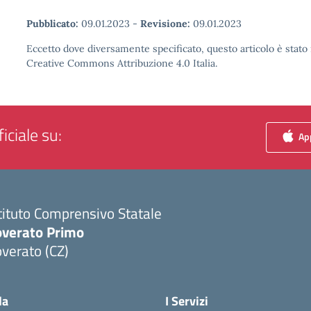
Pubblicato:
09.01.2023
-
Revisione:
09.01.2023
Eccetto dove diversamente specificato, questo articolo è stato 
Creative Commons Attribuzione 4.0 Italia.
iciale su:
App
tituto Comprensivo Statale
overato Primo
verato (CZ)
Visita la pagina iniziale della scuola
la
I Servizi