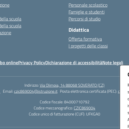
zione
Personale scolastico
Famiglie e studenti
della scuola
Percorsi di studio
della scuola
Didattica
azione
Offerta formativa
I progetti delle classi
bo online
Privacy Policy
Dichiarazione di accessibilità
Note legali
Indirizzo:
Via Olimpia, 14 88068 SOVERATO (CZ)
1
Email:
czic869004@istruzione.it
Posta elettronica certificata (PEC):
czic86
Codice fiscale: 84000710792
Codice meccanografico:
CZIC869004
Codice unico di fatturazione (CUF): UFKGA0