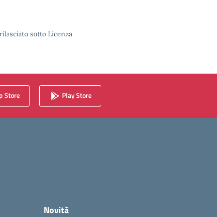
rilasciato sotto Licenza
 Store
Play Store
Novità