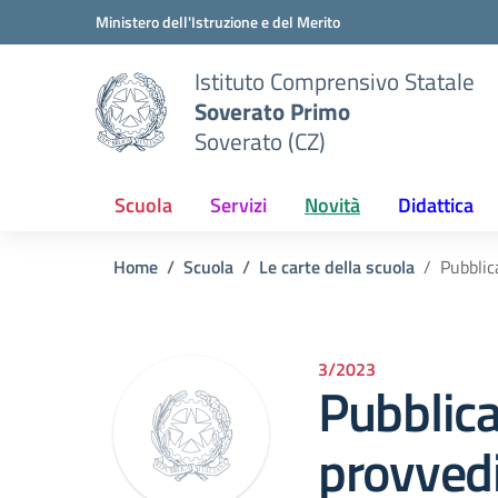
Vai ai contenuti
Vai al menu di navigazione
Vai al footer
Ministero dell'Istruzione e del Merito
Istituto Comprensivo Statale
Soverato Primo
Soverato (CZ)
Scuola
Servizi
Novità
Didattica
Home
Scuola
Le carte della scuola
Pubbli
3/2023
Pubblic
provved