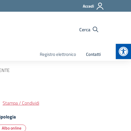
Accedi
Cerca
Apr
Registro elettronico
Contatti
TENTE
Stampa / Condividi
ipologia
Albo online