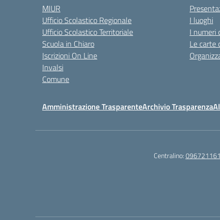
MIUR
Presenta
Ufficio Scolastico Regionale
I luoghi
Ufficio Scolastico Territoriale
I numeri 
Scuola in Chiaro
Le carte 
Iscrizioni On Line
Organizz
Invalsi
Comune
Amministrazione Trasparente
Archivio Trasparenza
Al
Centralino:
09672116