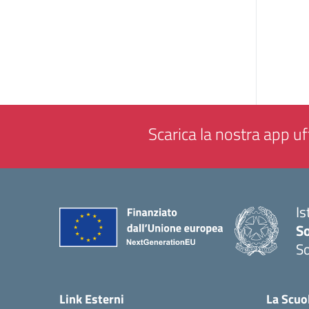
Scarica la nostra app uff
Is
S
So
— 
Link Esterni
La Scuo