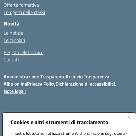
Offerta formativa
I progetti delle classi
Novità
Le notizie
Le circolari
Registro elettronico
Contatti
Amministrazione Trasparente
Archivio Trasparenza
Albo online
Privacy Policy
Dichiarazione di accessibilità
Note legali
Indirizzo:
Via Olimpia, 14 88068 SOVERATO (CZ)
Centralino:
Cookies e altri strumenti di tracciamento
096721161
Email:
czic869004@istruzione.it
Posta elettronica certificata (PEC):
czic869004@pec.istruzione.it
Il nostro Istituto non utilizza strumenti di profilazione degli utenti -