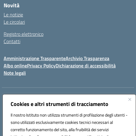
Novità
Le notizie
Le circolari
Registro elettronico
Contatti
Amministrazione Trasparente
Archivio Trasparenza
Albo online
Privacy Policy
Dichiarazione di accessibilità
Note legali
Indirizzo:
Via Olimpia, 14 88068 SOVERATO (CZ)
Centralino:
Cookies e altri strumenti di tracciamento
096721161
Email:
czic869004@istruzione.it
Posta elettronica certificata (PEC):
czic869004@pec.istruzione.it
Il nostro Istituto non utilizza strumenti di profilazione degli utenti -
Codice fiscale: 84000710792
sono utilizzati esclusivamente cookies tecnici necessari al
Codice meccanografico:
CZIC869004
corretto funzionamento del sito, alla fruibilità dei servizi
Codice unico di fatturazione (CUF): UFKGA0