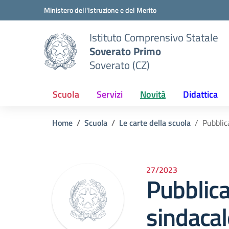
Vai ai contenuti
Vai al menu di navigazione
Vai al footer
Ministero dell'Istruzione e del Merito
Istituto Comprensivo Statale
Soverato Primo
Soverato (CZ)
Scuola
Servizi
Novità
Didattica
Home
Scuola
Le carte della scuola
Pubblic
27/2023
Pubblic
sindacal