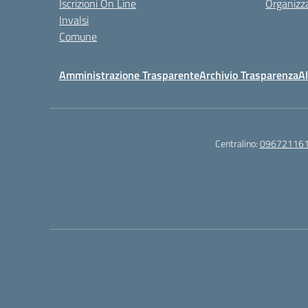
Iscrizioni On Line
Organizz
Invalsi
Comune
Amministrazione Trasparente
Archivio Trasparenza
Al
Centralino:
09672116