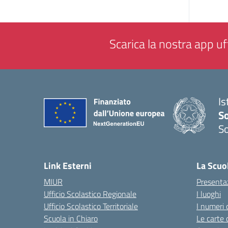
Scarica la nostra app uff
Is
S
So
— 
Link Esterni
La Scuo
MIUR
Presenta
Ufficio Scolastico Regionale
I luoghi
Ufficio Scolastico Territoriale
I numeri 
Scuola in Chiaro
Le carte 