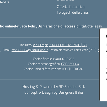
azione
Offerta formativa
I progetti delle classi
bo online
Privacy Policy
Dichiarazione di accessibilità
Note legali
Indirizzo:
Via Olimpia, 14 88068 SOVERATO (CZ)
1
Email:
czic869004@istruzione.it
Posta elettronica certificata (PEC):
czic86
Codice fiscale: 84000710792
Codice meccanografico:
CZIC869004
Codice unico di fatturazione (CUF): UFKGA0
Hosting & Powered by 3D Solution S.r.l.
Concept & Design by Designers Italia