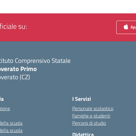
iciale su:
App
tituto Comprensivo Statale
overato Primo
verato (CZ)
Visita la pagina iniziale della scuola
la
I Servizi
zione
Personale scolastico
Famiglie e studenti
della scuola
Percorsi di studio
della scuola
Didattica