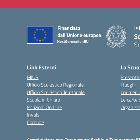
Is
S
So
— 
Link Esterni
La Scuo
MIUR
Presenta
Ufficio Scolastico Regionale
I luoghi
Ufficio Scolastico Territoriale
I numeri 
Scuola in Chiaro
Le carte 
Iscrizioni On Line
Organizz
Invalsi
Comune
Amministrazione Trasparente
Archivio Trasparenza
Al