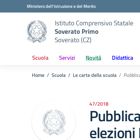
Vai ai contenuti
Vai al menu di navigazione
Vai al footer
Ministero dell'Istruzione e del Merito
Istituto Comprensivo Statale
Soverato Primo
Soverato (CZ)
Scuola
Servizi
Novità
Didattica
Home
Scuola
Le carte della scuola
Pubblic
47/2018
Pubblica
elezion