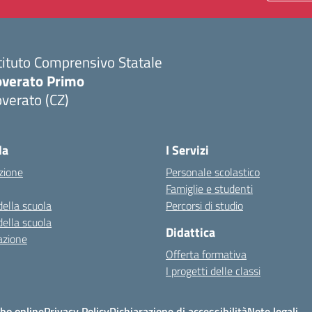
tituto Comprensivo Statale
overato Primo
verato (CZ)
Visita la pagina iniziale della scuola
la
I Servizi
zione
Personale scolastico
Famiglie e studenti
della scuola
Percorsi di studio
della scuola
Didattica
azione
Offerta formativa
I progetti delle classi
bo online
Privacy Policy
Dichiarazione di accessibilità
Note legali