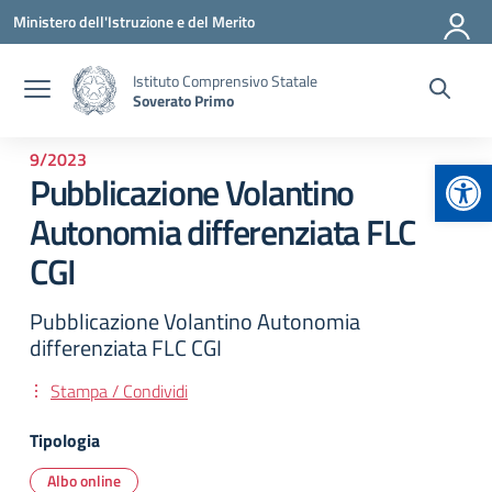
Vai ai contenuti
Vai al menu di navigazione
Vai al footer
Ministero dell'Istruzione e del Merito
Istituto Comprensivo Statale
Soverato Primo
9/2023
Apr
Pubblicazione Volantino
Autonomia differenziata FLC
CGI
Pubblicazione Volantino Autonomia
differenziata FLC CGI
Stampa / Condividi
Tipologia
Albo online