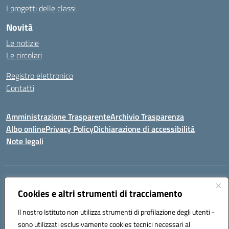
I progetti delle classi
Novità
Le notizie
Le circolari
Registro elettronico
Contatti
Amministrazione Trasparente
Archivio Trasparenza
Albo online
Privacy Policy
Dichiarazione di accessibilità
Note legali
Indirizzo:
Via Olimpia, 14 88068 SOVERATO (CZ)
Centralino:
Cookies e altri strumenti di tracciamento
096721161
Email:
czic869004@istruzione.it
Posta elettronica certificata (PEC):
czic869004@pec.istruzione.it
Il nostro Istituto non utilizza strumenti di profilazione degli utenti -
Codice fiscale: 84000710792
sono utilizzati esclusivamente cookies tecnici necessari al