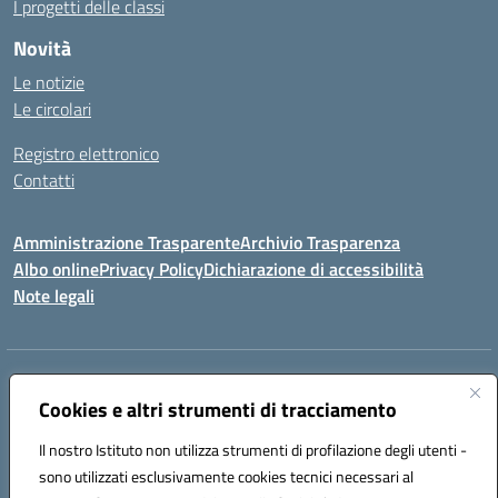
I progetti delle classi
Novità
Le notizie
Le circolari
Registro elettronico
Contatti
Amministrazione Trasparente
Archivio Trasparenza
Albo online
Privacy Policy
Dichiarazione di accessibilità
Note legali
Indirizzo:
Via Olimpia, 14 88068 SOVERATO (CZ)
Centralino:
Cookies e altri strumenti di tracciamento
096721161
Email:
czic869004@istruzione.it
Posta elettronica certificata (PEC):
czic869004@pec.istruzione.it
Il nostro Istituto non utilizza strumenti di profilazione degli utenti -
Codice fiscale: 84000710792
sono utilizzati esclusivamente cookies tecnici necessari al
Codice meccanografico:
CZIC869004