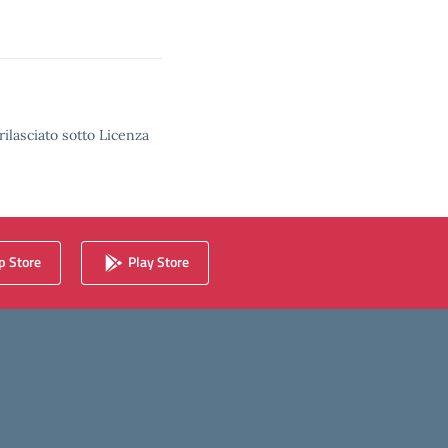
rilasciato sotto Licenza
 Store
Play Store