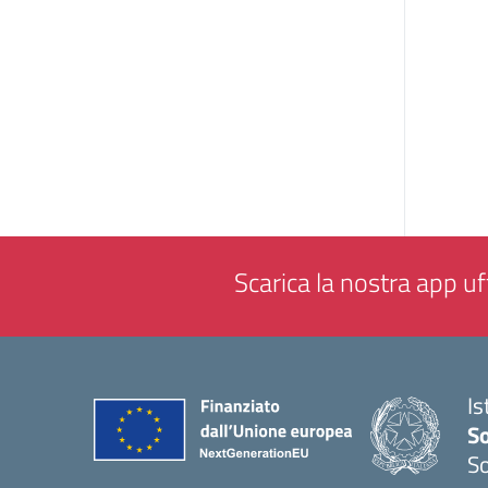
Scarica la nostra app uff
Is
S
So