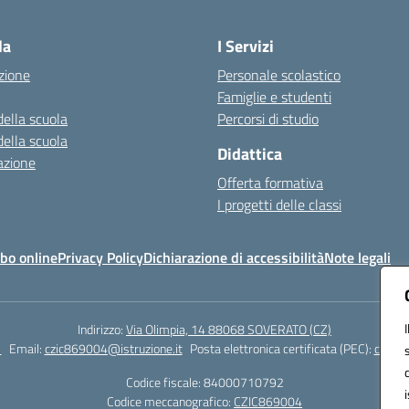
Visita la pagina iniziale della scuola
la
I Servizi
zione
Personale scolastico
Famiglie e studenti
della scuola
Percorsi di studio
della scuola
Didattica
azione
Offerta formativa
I progetti delle classi
bo online
Privacy Policy
Dichiarazione di accessibilità
Note legali
Indirizzo:
Via Olimpia, 14 88068 SOVERATO (CZ)
1
Email:
czic869004@istruzione.it
Posta elettronica certificata (PEC):
czic86
Codice fiscale: 84000710792
Codice meccanografico:
CZIC869004