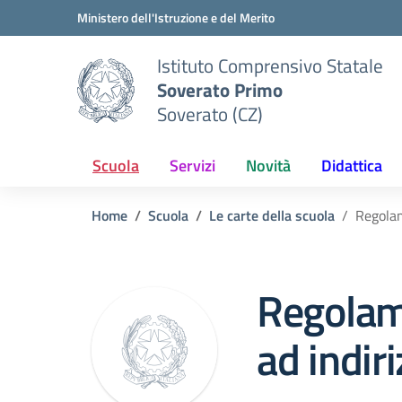
Vai ai contenuti
Vai al menu di navigazione
Vai al footer
Ministero dell'Istruzione e del Merito
Istituto Comprensivo Statale
Soverato Primo
Soverato (CZ)
Scuola
Servizi
Novità
Didattica
Home
Scuola
Le carte della scuola
Regolam
Regolam
ad indir