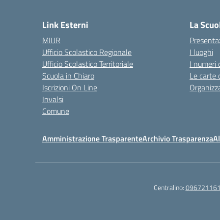
— 
Link Esterni
La Scuo
MIUR
Presenta
Ufficio Scolastico Regionale
I luoghi
Ufficio Scolastico Territoriale
I numeri 
Scuola in Chiaro
Le carte 
Iscrizioni On Line
Organizz
Invalsi
Comune
Amministrazione Trasparente
Archivio Trasparenza
Al
Centralino:
09672116